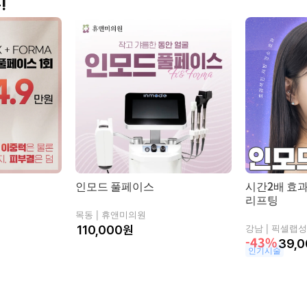
!
치아
코
피부
인모드 풀페이스
시간2배 효
리프팅
목동 |
휴앤미의원
강남 |
픽셀랩성
원
-43%
39,0
인기시술