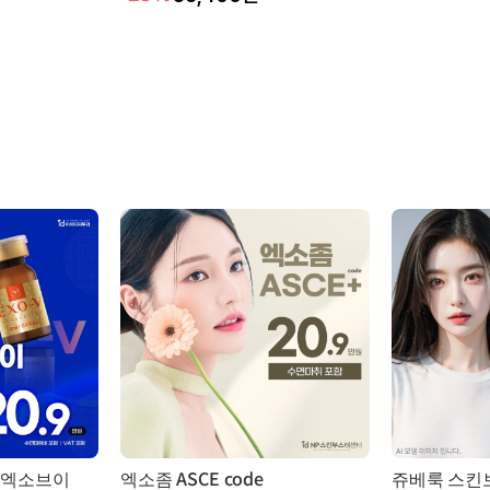
 엑소브이
엑소좀 ASCE code
쥬베룩 스킨