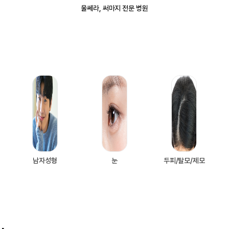
울쎄라, 써마지 전문 병원
남자성형
눈
두피/탈모/제모