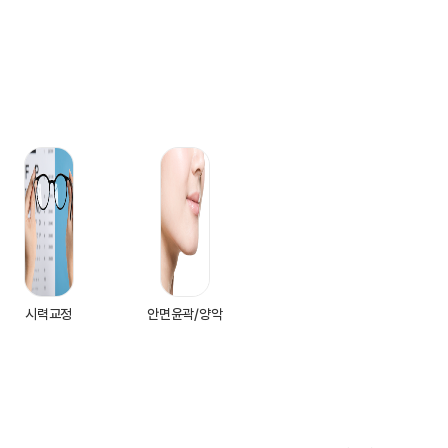
시력교정
안면윤곽/양악