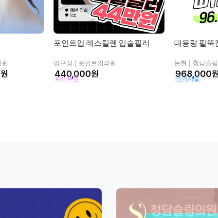
포인트업 레스틸렌 입술필러
대용량 팔뚝
의원
압구정 |
포인트업의원
논현 |
청담슬림
0
원
원
위픽추천
인기시술