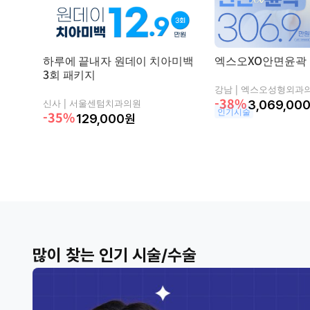
하루에 끝내자 원데이 치아미백
엑스오XO안면윤곽
3회 패키지
강남 |
엑스오성형외과
-38%
신사 |
서울센텀치과의원
3,069,00
인기시술
-35%
129,000
원
많이 찾는 인기 시술/수술