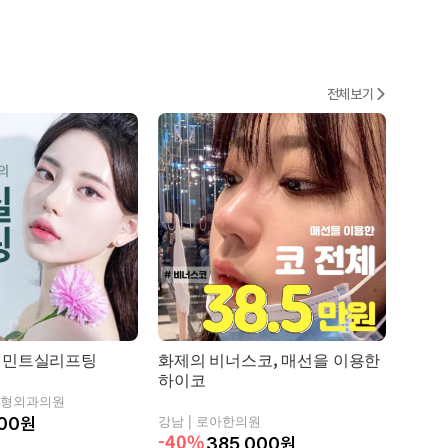
전체보기
 민트실리프팅
화제의 비너스코, 매선을 이용한
코디
하이코
형외과의원
서초구 
강남 |
로아한의원
00
원
-40%
385,000
원