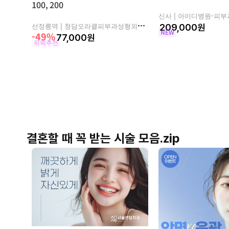
100, 200
신사 |
아이디병원-피부
선정릉역 |
청담오라클피부과성형외과의원
원
NEW
-49%
77,000
원
위픽추천
결혼할 때 꼭 받는 시술 모음.zip