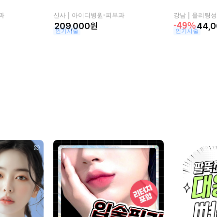
과
신사 |
아이디병원-피부과
강남 |
올리팅성
-49%
원
44,
인기시술
인기시술