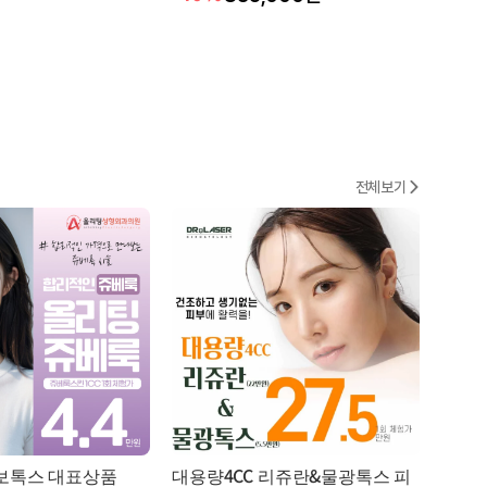
전체보기
보톡스 대표상품
대용량4CC 리쥬란&물광톡스 피
잡티