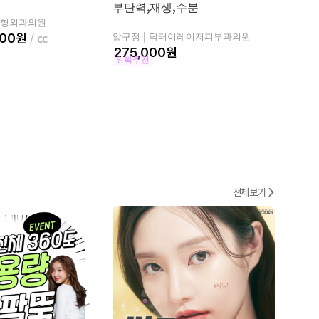
부탄력,재생,수분
포함 
형외과의원
압구정 |
닥터이레이저피부과의원
압구정 
000
원
원
위픽추천
전체보기