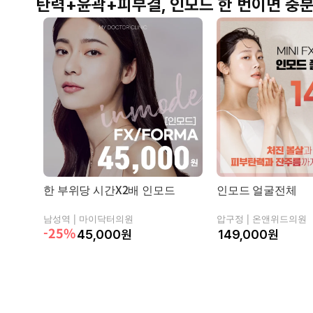
탄력+윤곽+피부결, 인모드 한 번이면 충분
입술
체형
한 부위당 시간X2배 인모드
인모드 얼굴전체
남성역 |
마이닥터의원
압구정 |
온앤위드의원
-25%
45,000
원
원