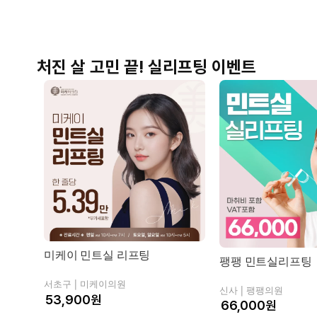
처진 살 고민 끝! 실리프팅 이벤트
미케이 민트실 리프팅
팽팽 민트실리프팅
서초구 |
미케이의원
신사 |
팽팽의원
원
원