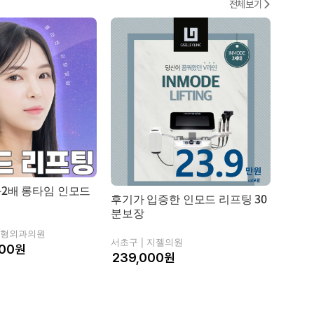
전체보기
필러
한방
과2배 롱타임 인모드
인모드
후기가 입증한 인모드 리프팅 30
분보장
신논현 
형외과의원
서초구 |
지젤의원
인기시
00
원
원