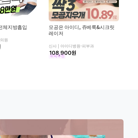
전체지방흡입
모공은 아이디, 쥬베룩&시크릿
유앤
레이저
의원
마포구 
신사 |
아이디병원-피부과
원
인기시
원
위픽추천