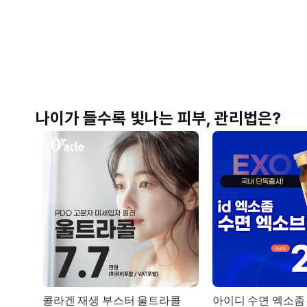
나이가 들수록 빛나는 피부, 관리법은?
콜라겐 재생 부스터 울트라콜
아이디 수면 엑소좀