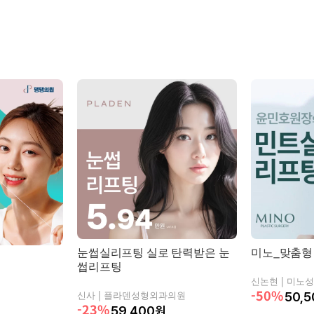
눈썹실리프팅 실로 탄력받은 눈
미노_맞춤형
썹리프팅
신논현 |
미노성
-50%
신사 |
플라덴성형외과의원
50,5
-23%
59,400
원