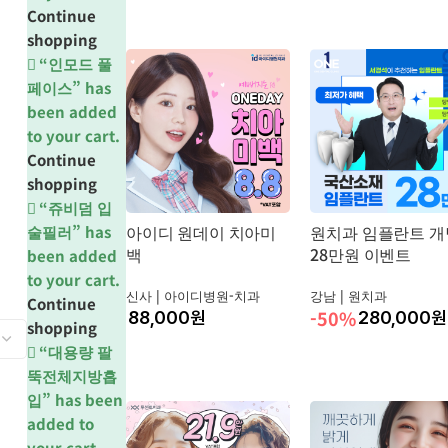
Continue
shopping
“인모드 풀
페이스” has
been added
to your cart.
Continue
shopping
“쥬비덤 입
아이디 원데이 치아미
원치과 임플란트 개
술필러” has
백
28만원 이벤트
been added
to your cart.
신사 |
아이디병원-치과
강남 |
원치과
Continue
-50%
원
280,000
원
shopping
“대용량 팔
뚝전체지방흡
입” has been
added to
your cart.