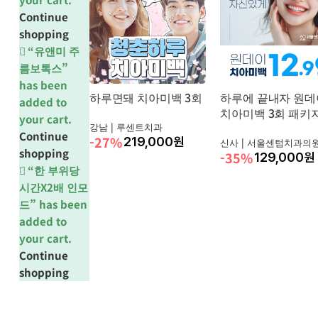
Continue
shopping
“유앤미 주
름보톡스”
has been
하루면돼 치아미백 3회
하루에 끝내자 원데
added to
치아미백 3회 패키
your cart.
강남 |
루센트치과
Continue
-27%
219,000
원
신사 |
서울센텀치과의
shopping
-35%
129,000
원
“한 부위당
시간X2배 인모
드” has been
added to
your cart.
Continue
shopping