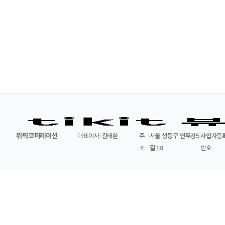
위픽코퍼레이션
대표이사
|
김태환
주
|
서울 성동구 연무장5
사업자등
소
길 18
번호