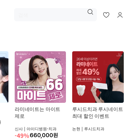
라미네이트는 마이트
루시드치과 루시네이트
제로
최대 할인 이벤트
원
신사 |
아이디병원-치과
논현 |
루시드치과
-49%
660,000
원