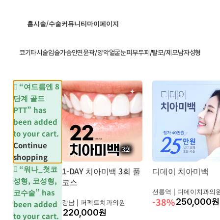
홈
시술/수술
커뮤니티
마이페이지
코
기타시술
입술
가슴
안면윤곽/양악
얼굴
눈
피부
두피/탈모/제모
남자성형
“여드름엔 8
단계 골드
PTT” has
been added
to your cart.
Continue
shopping
“워나_첫코
1-DAY 치아미백 3회 풀
디데이 치아미백
성형, 코성형,
코스
선릉역 |
디데이치과의
코수술” has
-38%
250,000
원
강남 |
퍼펙트치과의원
been added
원
to your cart.