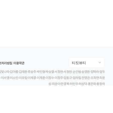
보처리방침
|
이용약관
김빛나라·김아름·김태환·류승주·박민형·박승열·서정완·서청원·손인범·송영환·양파라·엄두
·이서영·이소민·이유림·이재광·이재훈·이정수·이정주·임동규·임하림·전영은·조희연·최윤
성·최윤아·한광복·허민우·허성덕·홍문화·황창하