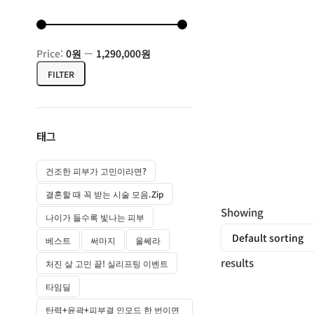
Price:
0원
—
1,290,000원
FILTER
태그
건조한 피부가 고민이라면?
결혼할 때 꼭 받는 시술 모음.zip
Showing
나이가 들수록 빛나는 피부
all
베스트
써마지
울쎄라
10
results
처진 살 고민 끝! 실리프팅 이벤트
타임딜
탄력+윤곽+피부결 인모드 한 번이면