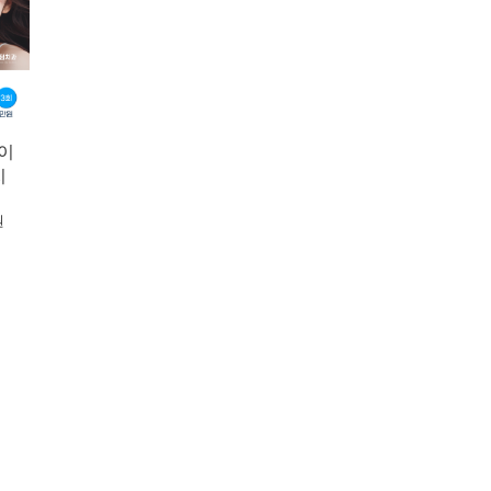
이
지
원