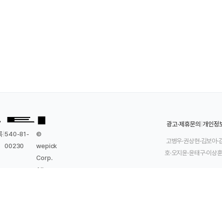
광고·제휴문의
|
개인정
록
|
540-81-
©
고병우·권상현·김보아·
00230
wepick
호·오지윤·윤태구·이상훈
Corp.
All
Rights
Reserved.