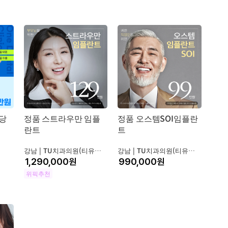
당
정품 스트라우만 임플
정품 오스템SOI임플란
란트
트
강남 |
TU치과의원(티유치과)
강남 |
TU치과의원(티유치과)
원
원
위픽추천