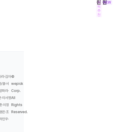
스
필
원
원
위
NEW
픽
틸
러
추
렌
천
입
술
필
러
나라·김아
©
승열·서
wepick
양파라·
Corp.
훈·이서영
All
훈·이정
Rights
영은·조
Reserved.
허민우·