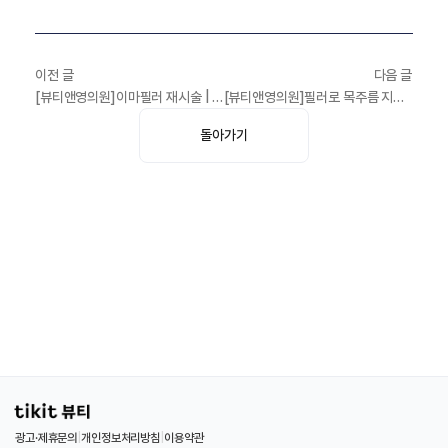
이전 글
다음 글
[뷰티앤영의원]이마필러 재시술 | 누가 요즘 티나게 해? 유행지난 이마필러 Bye :)
[뷰티앤영의원]필러로 목주름 지워버리기 (feat. 가로목주름)
돌아가기
광고·제휴문의
|
개인정보처리방침
|
이용약관