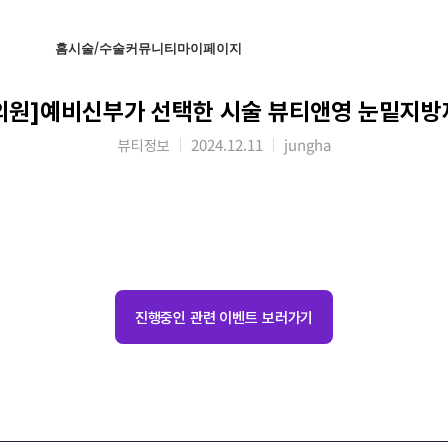
홈
시술/수술
커뮤니티
마이페이지
의원]예비신부가 선택한 시술 뷰티앤영 눈밑지방
뷰티정보
2024.12.11
jungha
진행중인 관련 이벤트 보러가기