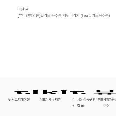
이전 글
[뷰티앤영의원]필러로 목주름 지워버리기 (feat. 가로목주름)
위픽코퍼레이션
대표이사
|
김태환
주
|
서울 성동구 연무장5
사업자등
소
길 18
번호