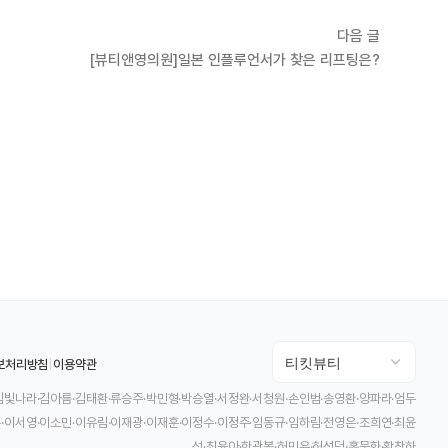
다음 글
[뷰티앤영의원]일본 인플루언서가 찾은 리프팅은?
보처리방침
|
이용약관
김빛나라·김아름·김태환·류승주·박민형·박승열·서정완·서청원·손인범·송영환·양파라·엄두
·이서영·이소민·이유림·이재광·이재훈·이정수·이정주·임동규·임하림·전영은·조희연·최윤
성·최윤아·한광복·허민우·허성덕·홍문화·황창하