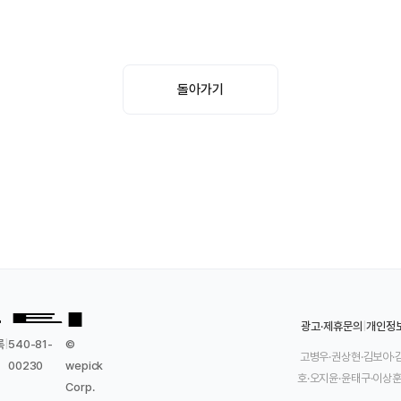
돌아가기
광고·제휴문의
|
개인정
록
|
540-81-
©
고병우·권상현·김보아·
00230
wepick
호·오지윤·윤태구·이상훈
Corp.