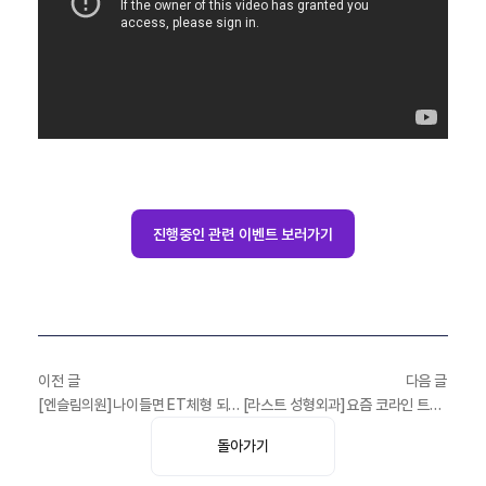
진행중인 관련 이벤트 보러가기
이전 글
다음 글
[엔슬림의원]나이들면 ET체형 되는 이유! 노화와 뱃살의 상관관계, 그리고 뱃살 빼는 방법
[라스트 성형외과]요즘 코라인 트렌드는 자려한코라고? 자려한코 대체 뭘까?!
돌아가기