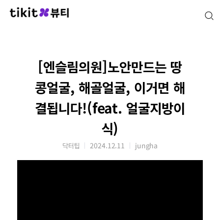
[엔슬림의원]노안만드는 땅
콩얼굴, 해골얼굴, 이거면 해
결됩니다!(feat. 얼굴지방이
식)
닥터팁
2024.12.11
jungha