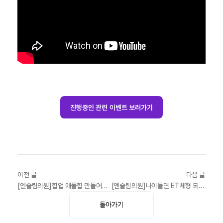
진행중인 관련 이벤트 보러가기
이전 글
다음 글
[엔슬림의원]힙업 애플힙 만들어주는 엉덩이지방이식에 대한 모든 것
[엔슬림의원]나이들면 ET체형 되는 이유! 노화와 뱃살의 상관관계, 그리고 뱃살 빼는 방법
돌아가기