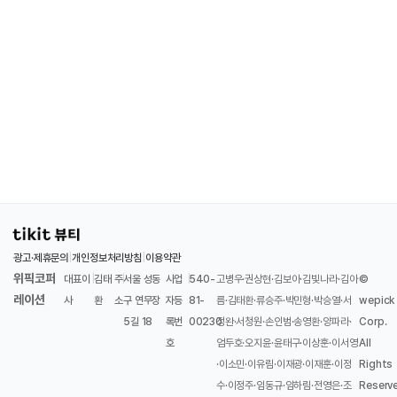
광고·제휴문의
|
개인정보처리방침
|
이용약관
위픽코퍼
대표이
|
김태
주
|
서울 성동
사업
|
540-
고병우·권상현·김보아·김빛나라·김아
©
레이션
사
환
소
구 연무장
자등
81-
름·김태환·류승주·박민형·박승열·서
wepick
5길 18
록번
00230
정완·서청원·손인범·송영환·양파라·
Corp.
호
엄두호·오지윤·윤태구·이상훈·이서영
All
·이소민·이유림·이재광·이재훈·이정
Rights
수·이정주·임동규·임하림·전영은·조
Reserv