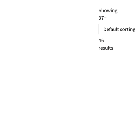
Showing
37–
46
of
46
results