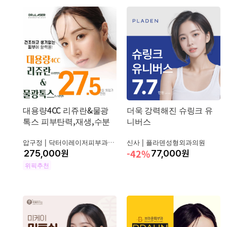
대용량4CC 리쥬란&물광
더욱 강력해진 슈링크 유
톡스 피부탄력,재생,수분
니버스
압구정 |
닥터이레이저피부과의원
신사 |
플라덴성형외과의원
-42%
원
77,000
원
위픽추천