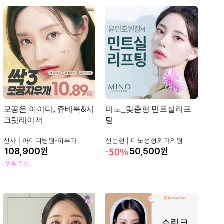
모공은 아이디, 쥬베룩&시
미노_맞춤형 민트실리프
크릿레이저
팅
신사 |
아이디병원-피부과
신논현 |
미노성형외과의원
-50%
원
50,500
원
위픽추천