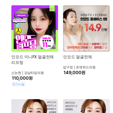
인모드 미니FX 얼굴전체
인모드 얼굴전체
리프팅
압구정 |
온앤위드의원
원
신논현 |
강남타임의원
원
인기시술