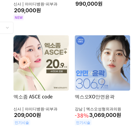
원
신사 |
아이디병원-피부과
원
NEW
엑소좀 ASCE code
엑스오XO안면윤곽
신사 |
아이디병원-피부과
강남 |
엑스오성형외과의원
-38%
원
3,069,000
원
인기시술
인기시술