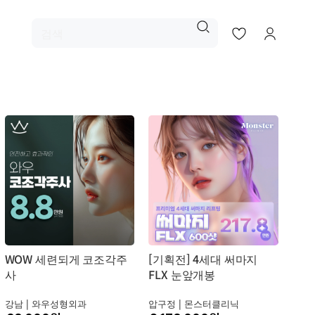
WOW 세련되게 코조각주
[기획전] 4세대 써마지
사
FLX 눈앞개봉
강남 |
와우성형외과
압구정 |
몬스터클리닉