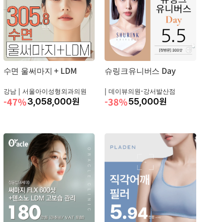
수면 울써마지 + LDM
슈링크유니버스 Day
강남 |
서울아이성형외과의원
|
데이뷰의원-강서발산점
-47%
-38%
3,058,000
원
55,000
원