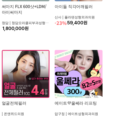
써마지 FLX 600샷+LDM/
아이돌 직각어깨필러
아이써마지
신사 |
플라덴성형외과의원
-23%
59,400
원
청담 |
청담오라클피부과성형외과의원
원
얼굴전체필러
에이트💜울쎄라 리프팅
|
온앤위드의원
압구정 |
에이트성형외과의원