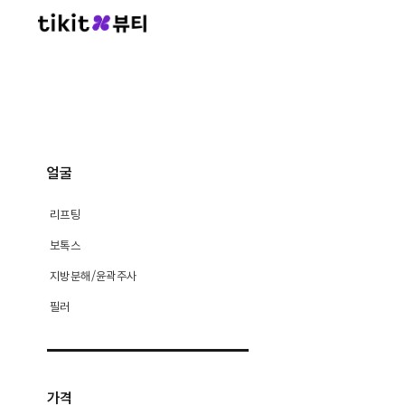
얼굴
리프팅
보톡스
지방분해/윤곽주사
필러
가격