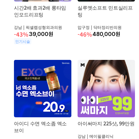
시간2배 효과2배 롱타임
실루엣소프트 민트실리프
인모드리프팅
팅
강남 |
픽셀랩성형외과의원
압구정 |
닥터정리반의원
-43%
-46%
39,000
원
480,000
원
인기시술
아이디 수면 엑소좀 엑소
아이써마지 225샷, 99만원
브이
강남 |
메이필클리닉