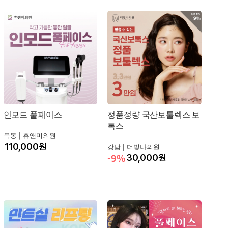
인모드 풀페이스
정품정량 국산보툴렉스 보
톡스
목동 |
휴앤미의원
원
강남 |
더빛나의원
-9%
30,000
원