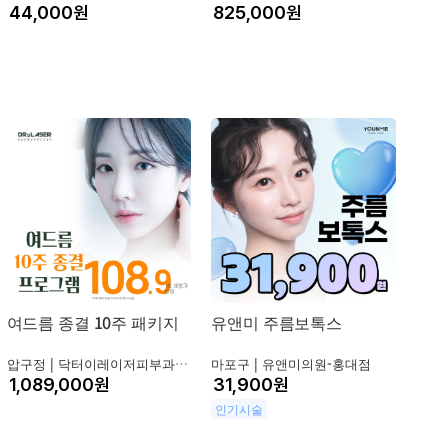
원
원
여드름 종결 10주 패키지
유앤미 주름보톡스
압구정 |
닥터이레이저피부과의원
마포구 |
유앤미의원-홍대점
원
원
인기시술