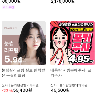
원
원
위픽추천
눈썹실리프팅 실로 탄력받
대용량 지방분해주사_포
은 눈썹리프팅
키주사
신사 |
플라덴성형외과의원
신사 |
롤리팝성형외과의원
-23%
59,400
원
원