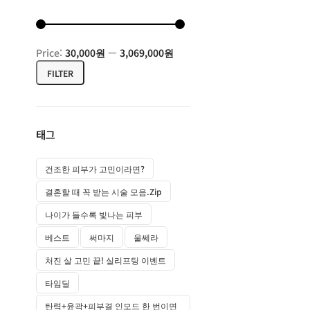
Price:
30,000원
—
3,069,000원
FILTER
태그
건조한 피부가 고민이라면?
결혼할 때 꼭 받는 시술 모음.zip
나이가 들수록 빛나는 피부
베스트
써마지
울쎄라
처진 살 고민 끝! 실리프팅 이벤트
타임딜
탄력+윤곽+피부결 인모드 한 번이면