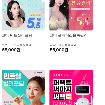
코디 민트실리프팅
코디 풀페이스볼륨필러
서초구 |
코디성형외과
강남 |
코디성형외과
원
원