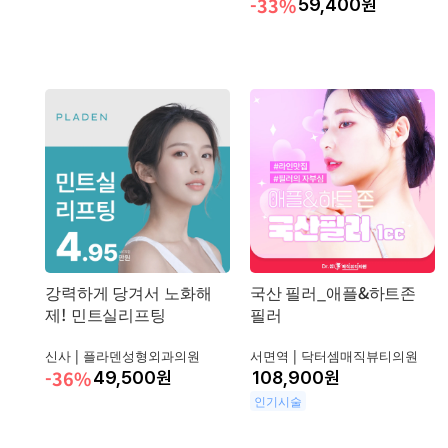
-33%
59,400
원
강력하게 당겨서 노화해
국산 필러_애플&하트존
제! 민트실리프팅
필러
신사 |
플라덴성형외과의원
서면역 |
닥터셈매직뷰티의원
-36%
49,500
원
원
인기시술