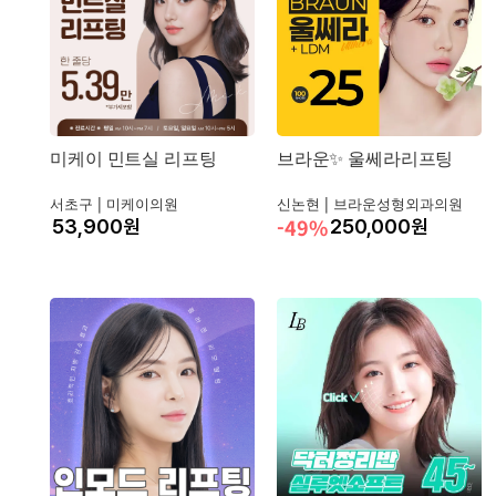
미케이 민트실 리프팅
브라운✨ 울쎄라리프팅
서초구 |
미케이의원
신논현 |
브라운성형외과의원
-49%
원
250,000
원