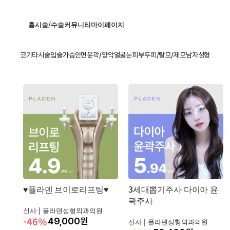
홈
시술/수술
커뮤니티
마이페이지
코
기타시술
입술
가슴
안면윤곽/양악
얼굴
눈
피부
두피/탈모/제모
남자성형
♥플라덴 브이로리프팅♥
3세대뽑기주사 다이아 윤
곽주사
신사 |
플라덴성형외과의원
-46%
49,000
원
신사 |
플라덴성형외과의원