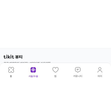
광고·제휴문의
|
개인정보처리방침
|
이용약관
위픽코퍼
대표이
|
김태
주
|
서울 성동
사업
|
540-
고병우·권상현·김보아·김빛나라·김아
©
레이션
사
환
소
구 연무장
자등
81-
름·김태환·류승주·박민형·박승열·서
wepick
홈
시술/수술
찜
커뮤니티
마이
5길 18
록번
00230
정완·서청원·손인범·송영환·양파라·
Corp.
호
엄두호·오지윤·윤태구·이상훈·이서영
All
·이소민·이유림·이재광·이재훈·이정
Rights
수·이정주·임동규·임하림·전영은·조
Reserv
희연·최윤성·최윤아·한광복·허민우·
허성덕·홍문화·황창하