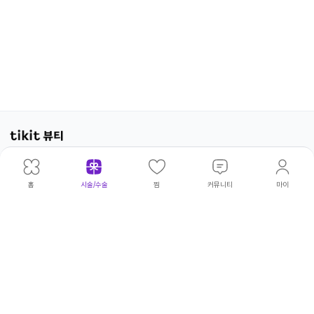
광고·제휴문의
|
개인정보처리방침
|
이용약관
위픽코퍼
대표이
|
김태
주
|
서울 성동
사업
|
540-
고병우·권상현·김보아·김빛나라·김아
©
홈
시술/수술
찜
커뮤니티
마이
레이션
사
환
소
구 연무장
자등
81-
름·김태환·류승주·박민형·박승열·서
wepick
5길 18
록번
00230
정완·서청원·손인범·송영환·양파라·
Corp.
호
엄두호·오지윤·윤태구·이상훈·이서영
All
·이소민·이유림·이재광·이재훈·이정
Rights
수·이정주·임동규·임하림·전영은·조
Reserv
희연·최윤성·최윤아·한광복·허민우·
허성덕·홍문화·황창하