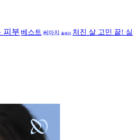
 피부
처진 살 고민 끝! 실
베스트
써마지
울쎄라