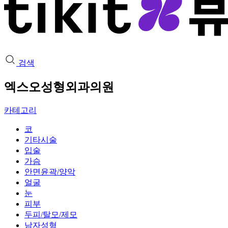
검색
엑스오성형외과의원
카테고리
코
기타시술
입술
가슴
안면윤곽/양악
얼굴
눈
피부
두피/탈모/제모
남자성형