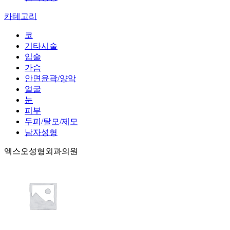
카테고리
코
기타시술
입술
가슴
안면윤곽/양악
얼굴
눈
피부
두피/탈모/제모
남자성형
엑스오성형외과의원