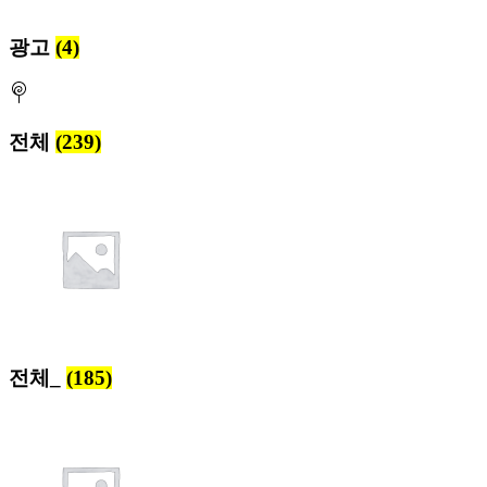
광고
(4)
전체
(239)
전체_
(185)