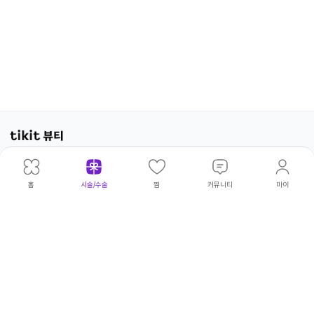
광고·제휴문의
|
개인정보처리방침
|
이용약관
위픽코퍼
대표이
|
김태
주
|
서울 성동
사업
|
540-
고병우·권상현·김보아·김빛나라·김아
©
홈
시술/수술
찜
커뮤니티
마이
레이션
사
환
소
구 연무장
자등
81-
름·김태환·류승주·박민형·박승열·서
wepick
5길 18
록번
00230
정완·서청원·손인범·송영환·양파라·
Corp.
호
엄두호·오지윤·윤태구·이상훈·이서영
All
·이소민·이유림·이재광·이재훈·이정
Rights
수·이정주·임동규·임하림·전영은·조
Reserv
희연·최윤성·최윤아·한광복·허민우·
허성덕·홍문화·황창하