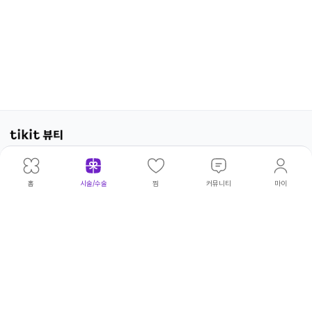
광고·제휴문의
|
개인정보처리방침
|
이용약관
위픽코퍼
대표이
|
김태
주
|
서울 성동
사업
|
540-
고병우·권상현·김보아·김빛나라·김아
©
홈
시술/수술
찜
커뮤니티
마이
레이션
사
환
소
구 연무장
자등
81-
름·김태환·류승주·박민형·박승열·서
wepick
5길 18
록번
00230
정완·서청원·손인범·송영환·양파라·
Corp.
호
엄두호·오지윤·윤태구·이상훈·이서영
All
·이소민·이유림·이재광·이재훈·이정
Rights
수·이정주·임동규·임하림·전영은·조
Reserv
희연·최윤성·최윤아·한광복·허민우·
허성덕·홍문화·황창하