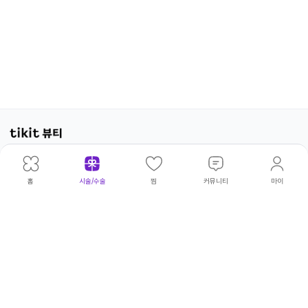
광고·제휴문의
|
개인정보처리방침
|
이용약관
위픽코퍼
대표이
|
김태
주
|
서울 성동
사업
|
540-
고병우·권상현·김보아·김빛나라·김아
©
홈
시술/수술
찜
커뮤니티
마이
레이션
사
환
소
구 연무장
자등
81-
름·김태환·류승주·박민형·박승열·서
wepick
5길 18
록번
00230
정완·서청원·손인범·송영환·양파라·
Corp.
호
엄두호·오지윤·윤태구·이상훈·이서영
All
·이소민·이유림·이재광·이재훈·이정
Rights
수·이정주·임동규·임하림·전영은·조
Reserv
희연·최윤성·최윤아·한광복·허민우·
허성덕·홍문화·황창하