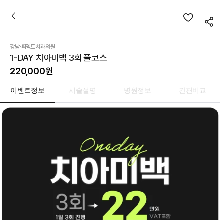
·
강남
퍼펙트치과의원
1-DAY 치아미백 3회 풀코스
220,000
원
이벤트정보
시술설명
병원정보
간편비교