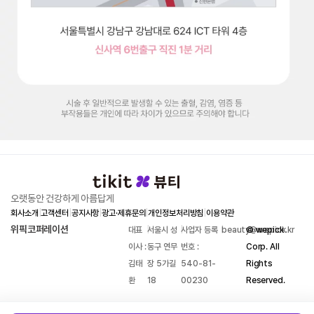
오랫동안 건강하게 아름답게
회사소개
|
고객센터
|
공지사항
|
광고·제휴문의
|
개인정보처리방침
|
이용약관
위픽코퍼레이션
대표
|
서울시 성
|
사업자 등록
|
beauty@wepick.kr
© wepick
이사 :
동구 연무
번호 :
Corp. All
김태
장 5가길
540-81-
Rights
환
18
00230
Reserved.