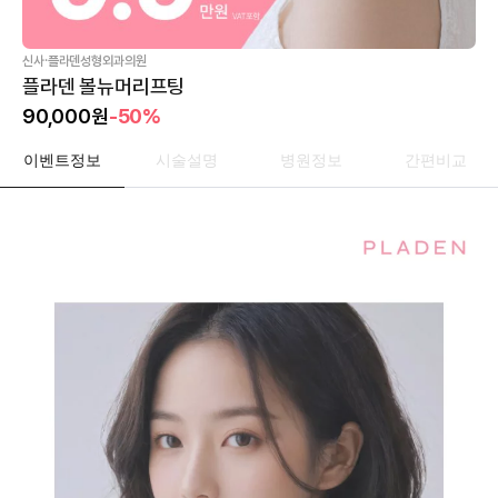
·
신사
플라덴성형외과의원
플라덴 볼뉴머리프팅
90,000
원
-50%
이벤트정보
시술설명
병원정보
간편비교