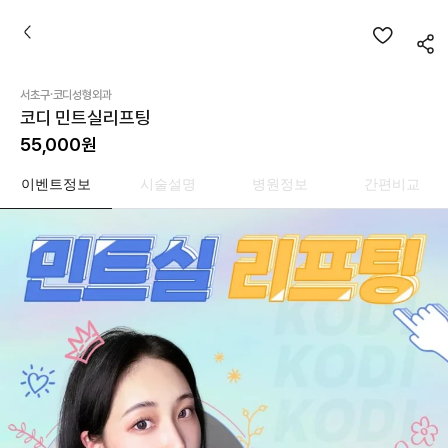
·
서초구
코디성형외과
코디 민트실리프팅
55,000
원
이벤트정보
시술설명
병원정보
간편비교