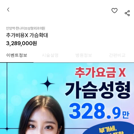
·
안양역
한나이브성형외과의원
추가비용X 가슴확대
3,289,000
원
이벤트정보
시술설명
병원정보
간편비교