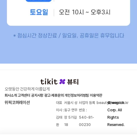
오랫동안 건강하게 아름답게
회사소개
|
고객센터
|
공지사항
|
광고·제휴문의
|
개인정보처리방침
|
이용약관
위픽코퍼레이션
대표
|
서울시 성
|
사업자 등록
|
beauty@wepick.kr
© wepick
이사 :
동구 연무
번호 :
Corp. All
김태
장 5가길
540-81-
Rights
환
18
00230
Reserved.