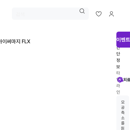
시
이벤트
아이써마지 FLX
술
간
단
정
보
타
임
시
회
시
지
라
인
추
모
천
공
축
소
를
원