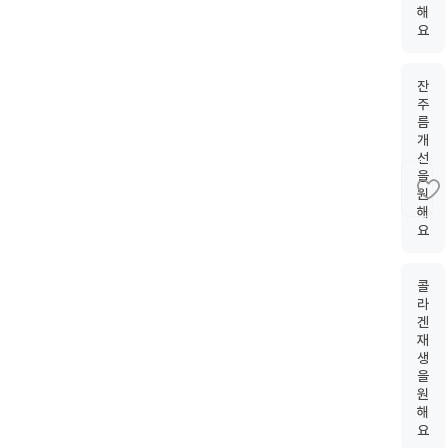
해
요
잔
주
름
개
선
을
원
해
요
콜
라
겐
재
생
을
원
해
요