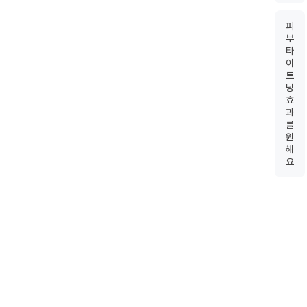
피
부
타
이
트
닝
효
과
를
원
해
요