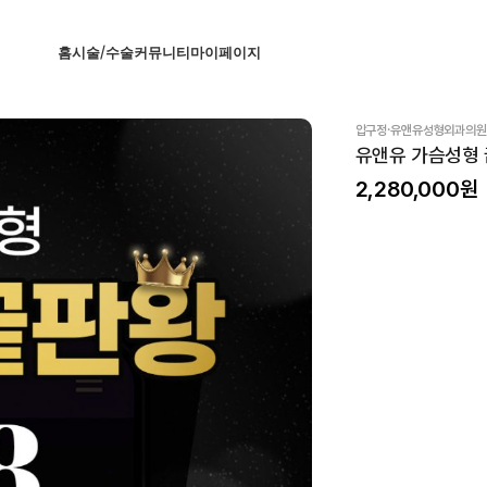
홈
시술/수술
커뮤니티
마이페이지
·
압구정
유앤유성형외과의원
유앤유 가슴성형
2,280,000
원