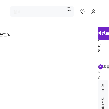
시
이벤트
 끝판왕
술
간
단
정
보
타
임
시
회
시
지
라
인
추
가
천
슴
비
대
칭
을