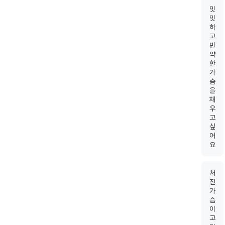
밋
밋
하
고
빈
약
한
가
슴
을
채
우
고
싶
어
요
처
진
가
슴
이
고