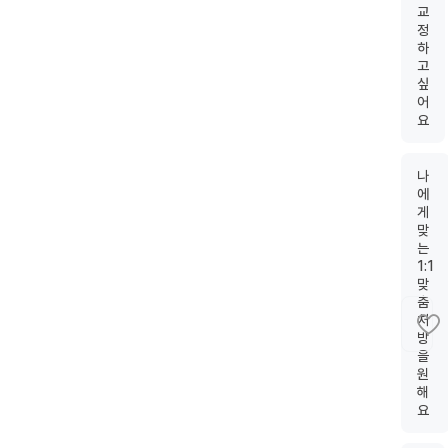
교
정
하
고
싶
어
요
나
에
게
맞
는
1:1
맞
춤
처
방
을
원
해
요