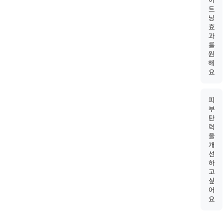
이
트
닝
효
과
를
원
해
요
피
부
탄
력
을
개
선
하
고
싶
어
요