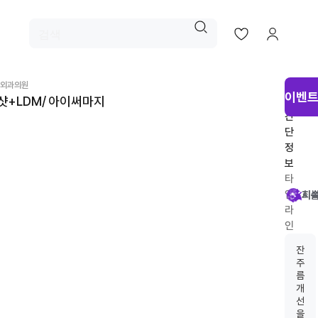
시
외과의원
이벤트
0샷+LDM/ 아이써마지
술
간
단
정
보
타
임
시
회
시
지
라
인
추
잔
천
주
름
개
선
을