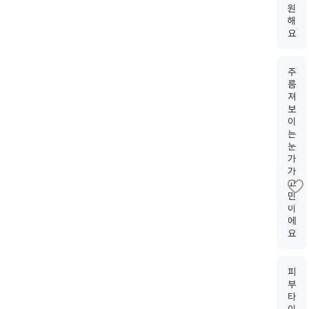
원
해
요
주
름
져
보
이
는
눈
가
가
고
민
이
에
요
피
부
타