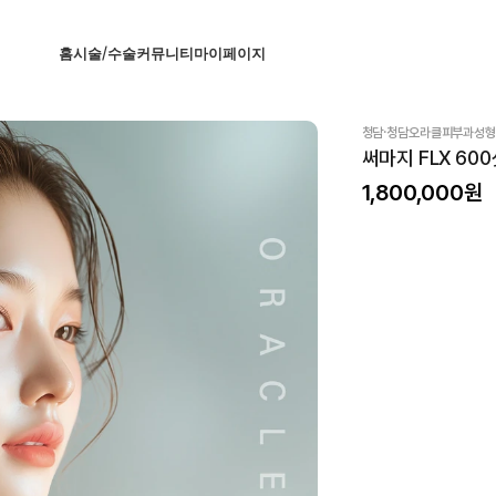
홈
시술/수술
커뮤니티
마이페이지
·
청담
청담오라클피부과성형
써마지 FLX 60
1,800,000
원