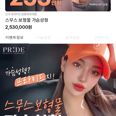
·
신사
프라이드성형외과의원
스무스 보형물 가슴성형
2,530,000
원
이벤트정보
시술설명
병원정보
간편비교