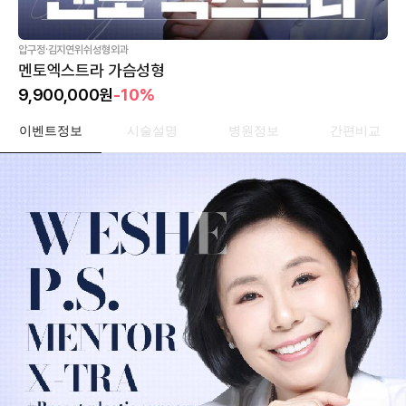
·
압구정
김지연위쉬성형외과
멘토엑스트라 가슴성형
9,900,000
원
-10%
이벤트정보
시술설명
병원정보
간편비교