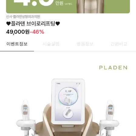
·
신사
플라덴성형외과의원
♥플라덴 브이로리프팅♥
49,000
원
-46%
이벤트정보
시술설명
병원정보
간편비교