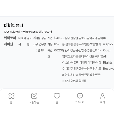
광고·제휴문의
|
개인정보처리방침
|
이용약관
위픽코퍼
대표이
|
김태
주
|
서울 성동
사업
|
540-
고병우·권상현·김보아·김빛나라·김아
©
레이션
사
환
소
구 연무장
자등
81-
름·김태환·류승주·박민형·박승열·서
wepick
5길 18
록번
00230
정완·서청원·손인범·송영환·양파라·
Corp.
호
엄두호·오지윤·윤태구·이상훈·이서영
All
·이소민·이유림·이재광·이재훈·이정
Rights
수·이정주·임동규·임하림·전영은·조
Reserv
희연·최윤성·최윤아·한광복·허민우·
허성덕·홍문화·황창하
홈
시술/수술
찜
커뮤니티
마이