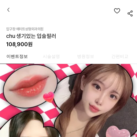
·
압구정
에이트성형외과의원
chu 생기있는 입술필러
108,900
원
이벤트정보
시술설명
병원정보
간편비교