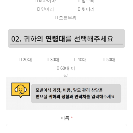
M자이마
정수리
옆머리
뒷머리
모든부위
20대
30대
40대
50대
60대 이
상
이름
*