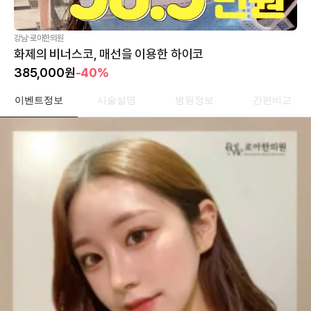
·
강남
로아한의원
화제의 비너스코, 매선을 이용한 하이코
385,000
원
-40%
이벤트정보
시술설명
병원정보
간편비교