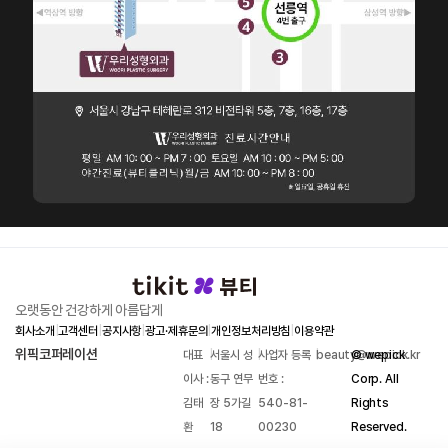
오랫동안 건강하게 아름답게
회사소개
|
고객센터
|
공지사항
|
광고·제휴문의
|
개인정보처리방침
|
이용약관
위픽코퍼레이션
대표
|
서울시 성
|
사업자 등록
|
beauty@wepick.kr
© wepick
이사 :
동구 연무
번호 :
Corp. All
김태
장 5가길
540-81-
Rights
환
18
00230
Reserved.