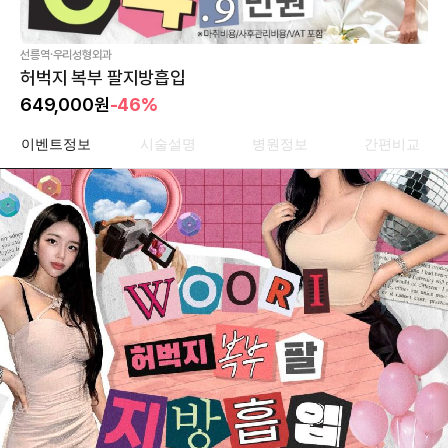
·
선릉역
우리성형외과
허벅지 복부 팔지방흡입
649,000
원
-46%
이벤트정보
시술설명
병원정보
간편비교