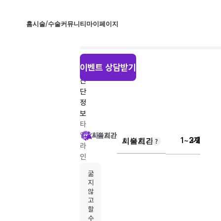
홈
시술/수술
커뮤니티
마이페이지
시
이벤트 상담받기
술
간
단
정
보
타
임
시술시간
회복기간
시술효과
시술시간
회복기간
시술효과
1~3개월
2시간
2주
라
인
추
굶
천
지
않
고
할
수