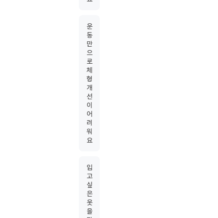
운
동
만
으
로
체
형
개
선
이
어
려
워
요
입
고
싶
은
옷
을