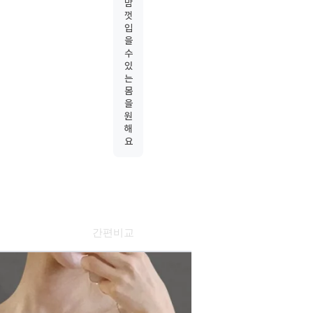
맘
껏
입
을
수
있
는
몸
을
원
해
요
간편비교