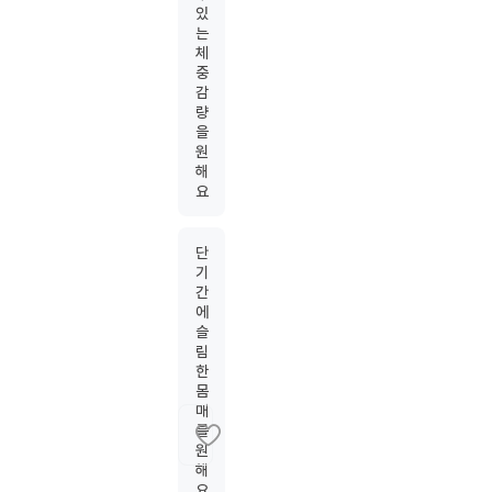
있
는
체
중
감
량
을
원
해
요
단
기
간
에
슬
림
한
몸
매
를
원
해
요