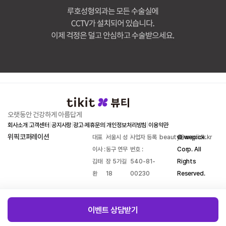
오랫동안 건강하게 아름답게
회사소개
|
고객센터
|
공지사항
|
광고·제휴문의
|
개인정보처리방침
|
이용약관
위픽코퍼레이션
대표
|
서울시 성
|
사업자 등록
|
beauty@wepick.kr
© wepick
이사 :
동구 연무
번호 :
Corp. All
김태
장 5가길
540-81-
Rights
환
18
00230
Reserved.
이벤트 상담받기