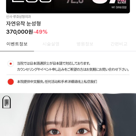
·
신사
루호성형외과
자연유착 눈성형
370,000
원
-49%
이벤트정보
시술설명
병원정보
간편비교