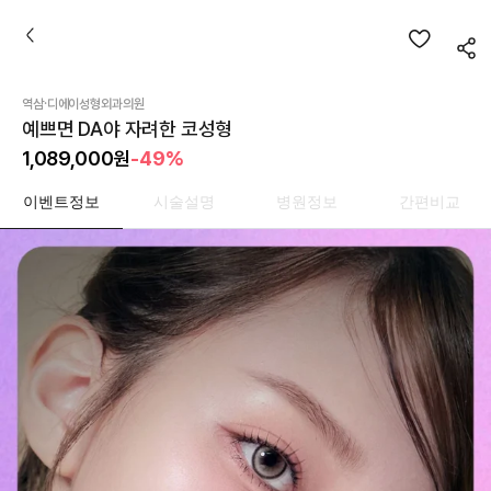
·
역삼
디에이성형외과의원
예쁘면 DA야 자려한 코성형
1,089,000
원
-49%
이벤트정보
시술설명
병원정보
간편비교