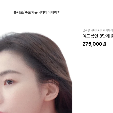
홈
시술/수술
커뮤니티
마이페이지
·
압구정
닥터이레이저피부과
여드름엔 8단계 
275,000
원