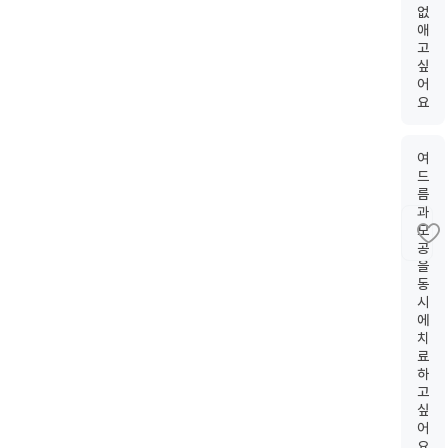
없
애
고
싶
어
요
여
드
름
과
모
공
을
동
시
에
치
료
하
고
싶
어
요