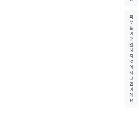
피
부
톤
이
균
일
하
지
않
아
서
고
민
이
에
요