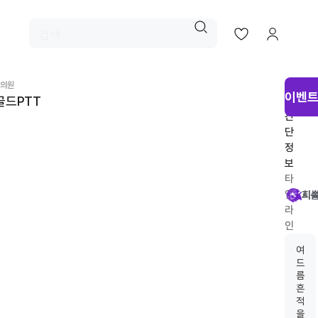
시
의원
이벤트
골드PTT
술
간
단
정
보
타
임
시
회
시
지
라
인
추
여
천
드
름
흔
적
을