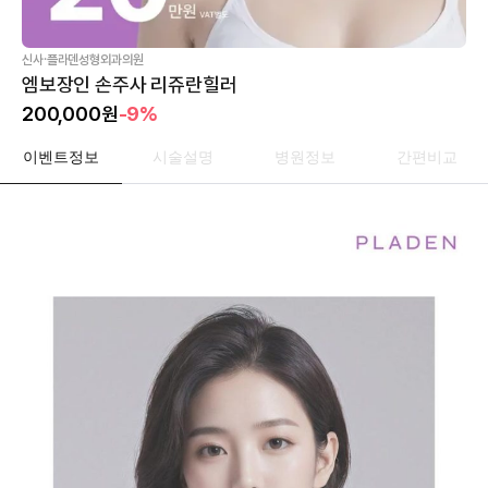
·
신사
플라덴성형외과의원
엠보장인 손주사 리쥬란힐러
200,000
원
-9%
이벤트정보
시술설명
병원정보
간편비교