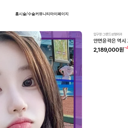
홈
시술/수술
커뮤니티
마이페이지
·
압구정
그랜드성형외과
안면윤곽은 역시
-
2,189,000
원