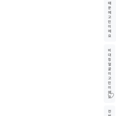
때
문
에
고
민
이
에
요
비
대
칭
얼
굴
이
고
민
이
에
요
전