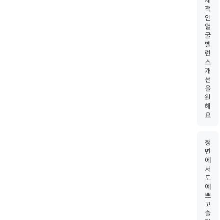
체
적
인
얼
굴
밸
런
스
개
선
을
원
해
요
정
면
에
서
도
예
쁘
고
슬