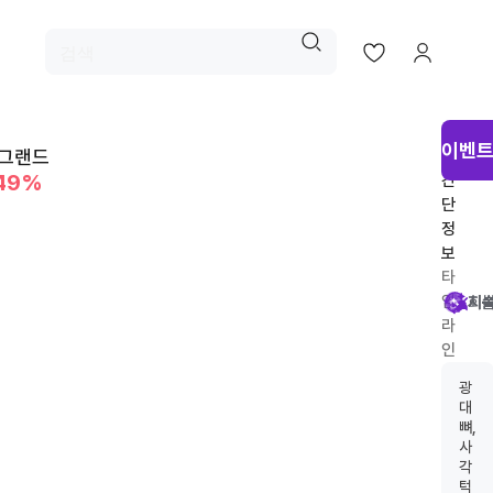
시
이벤트
 그랜드
술
49%
간
단
정
보
타
임
시
회
시
지
라
인
추
광
천
대
뼈,
사
각
턱