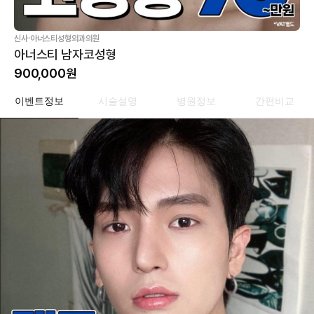
·
신사
아너스티성형외과의원
아너스티 남자코성형
900,000
원
이벤트정보
시술설명
병원정보
간편비교