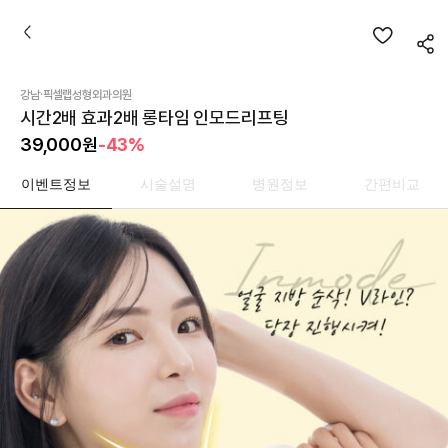
·
강남
픽셀랩성형외과의원
시간2배 효과2배 롱타임 인모드리프팅
39,000
원
-43%
이벤트정보
시술설명
병원정보
간편비교