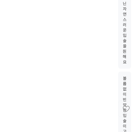
닌
자
연
스
러
운
입
술
을
원
해
요
볼
륨
없
이
빈
약
한
입
술
이
고