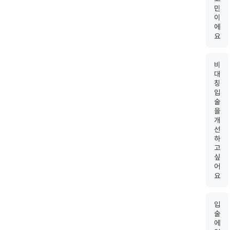
민
이
에
요
비
대
칭
입
술
을
개
선
하
고
싶
어
요
입
술
에