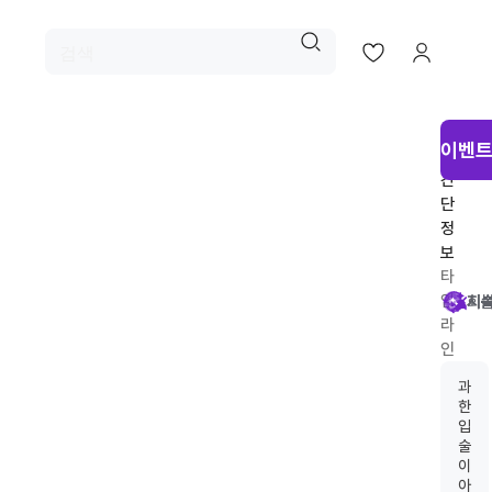
시
이벤트
술
간
단
정
보
타
임
시
회
시
지
라
인
추
과
천
한
입
술
이
아