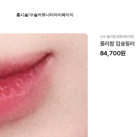
홈
시술/수술
커뮤니티
마이페이지
·
신사
롤리팝성형외과의원
롤리팝 입술필러
84,700
원