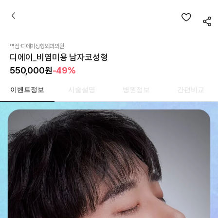
·
역삼
디에이성형외과의원
디에이_비염미용 남자코성형
550,000
원
-49%
이벤트정보
시술설명
병원정보
간편비교