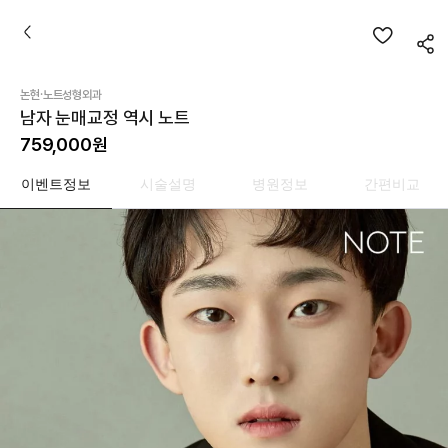
·
논현
노트성형외과
남자 눈매교정 역시 노트
759,000
원
이벤트정보
시술설명
병원정보
간편비교