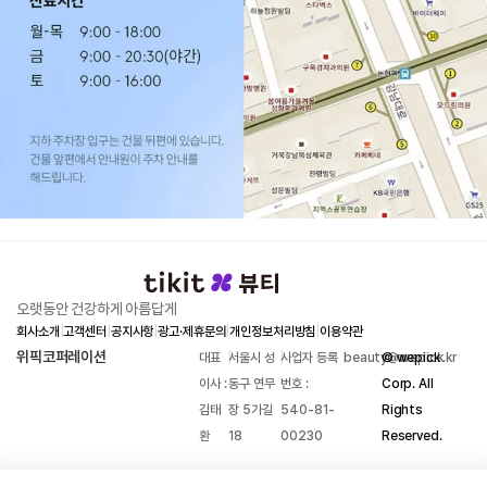
오랫동안 건강하게 아름답게
회사소개
|
고객센터
|
공지사항
|
광고·제휴문의
|
개인정보처리방침
|
이용약관
위픽코퍼레이션
대표
|
서울시 성
|
사업자 등록
|
beauty@wepick.kr
© wepick
이사 :
동구 연무
번호 :
Corp. All
김태
장 5가길
540-81-
Rights
환
18
00230
Reserved.