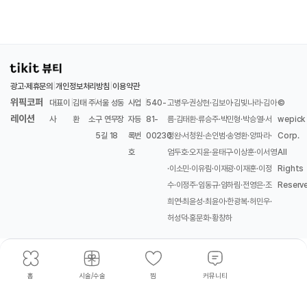
광고·제휴문의
|
개인정보처리방침
|
이용약관
위픽코퍼
대표이
|
김태
주
|
서울 성동
사업
|
540-
고병우·권상현·김보아·김빛나라·김아
©
레이션
사
환
소
구 연무장
자등
81-
름·김태환·류승주·박민형·박승열·서
wepick
5길 18
록번
00230
정완·서청원·손인범·송영환·양파라·
Corp.
호
엄두호·오지윤·윤태구·이상훈·이서영
All
·이소민·이유림·이재광·이재훈·이정
Rights
수·이정주·임동규·임하림·전영은·조
Reserv
희연·최윤성·최윤아·한광복·허민우·
허성덕·홍문화·황창하
홈
시술/수술
찜
커뮤니티