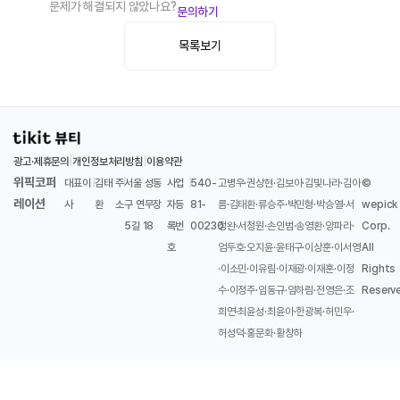
문제가 해결되지 않았나요?
문의하기
목록보기
광고·제휴문의
|
개인정보처리방침
|
이용약관
위픽코퍼
대표이
|
김태
주
|
서울 성동
사업
|
540-
고병우·권상현·김보아·김빛나라·김아
©
레이션
사
환
소
구 연무장
자등
81-
름·김태환·류승주·박민형·박승열·서
wepick
5길 18
록번
00230
정완·서청원·손인범·송영환·양파라·
Corp.
호
엄두호·오지윤·윤태구·이상훈·이서영
All
·이소민·이유림·이재광·이재훈·이정
Rights
수·이정주·임동규·임하림·전영은·조
Reserv
희연·최윤성·최윤아·한광복·허민우·
허성덕·홍문화·황창하